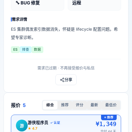
🔧 BUG 修复
远程
需求详情
ES 集群偶发索引数据消失，怀疑是 lifecycle 配置问题。希
望专家诊断。
ES
排查
数据
需求已过期 · 不再接受报价与私信
分享
报价
5
综合
推荐
评分
最新
最低价
⭐ 推荐
游侠程序员
¥
1,349
✓ 认证
游
★
4.7
交付
44
天