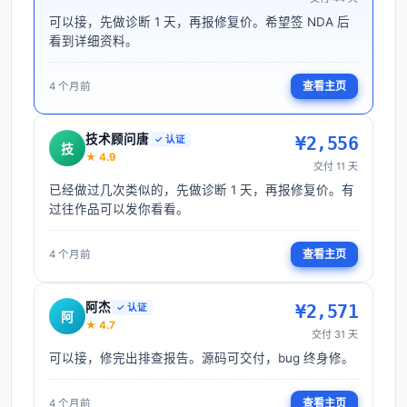
可以接，先做诊断 1 天，再报修复价。希望签 NDA 后
看到详细资料。
查看主页
4 个月前
技术顾问唐
¥
2,556
✓ 认证
技
★
4.9
交付
11
天
已经做过几次类似的，先做诊断 1 天，再报修复价。有
过往作品可以发你看看。
查看主页
4 个月前
阿杰
¥
2,571
✓ 认证
阿
★
4.7
交付
31
天
可以接，修完出排查报告。源码可交付，bug 终身修。
查看主页
4 个月前