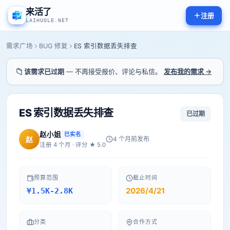
来活了
注册
LAIHUOLE.NET
需求广场
BUG 修复
ES 索引数据丢失排查
📁
该需求已过期
— 不再接受报价、评论与私信。
发布我的需求 →
ES 索引数据丢失排查
已过期
赵小姐
已实名
赵
4 个月前
发布
注册
4
个月 · 评分 ★
5.0
预算范围
截止时间
2026/4/21
¥1.5K-2.8K
分类
合作方式