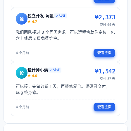
独立开发-阿星
¥
2,373
✓ 认证
独
★
4.7
交付
44
天
我们团队接过 3 个同类需求，可以远程协助你定位。包
含上线后 2 周免费维护。
查看主页
4 个月前
设计师小满
¥
1,542
✓ 认证
设
★
4.9
交付
37
天
可以接，先做诊断 1 天，再报修复价。源码可交付，
bug 终身修。
查看主页
4 个月前