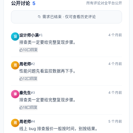
公开讨论
5
所有评论对全平台公开
📁 需求已结束 · 仅可查看历史评论
设计师小满
4 个月前
#
1
设
排查类一定要给完整复现步骤。
10
回复
周老师
4 个月前
#
2
周
性能问题先看监控数据再下手。
12
回复
秦先生
4 个月前
#
3
秦
排查类一定要给完整复现步骤。
18
回复
周老师
5 个月前
#
4
周
线上 bug 排查报价一般按时间，别按结果。