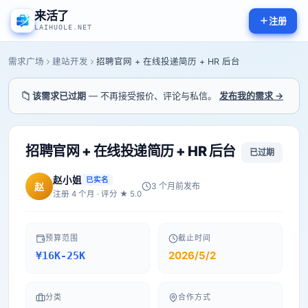
来活了
注册
LAIHUOLE.NET
需求广场
建站开发
招聘官网 + 在线投递简历 + HR 后台
📁
该需求已过期
— 不再接受报价、评论与私信。
发布我的需求 →
招聘官网 + 在线投递简历 + HR 后台
已过期
赵小姐
已实名
赵
3 个月前
发布
注册
4
个月 · 评分 ★
5.0
预算范围
截止时间
2026/5/2
¥16K-25K
分类
合作方式