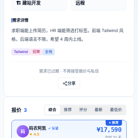
🏗️ 建站开发
远程
需求详情
求职端能上传简历，HR 端能筛选打标签。前端 Tailwind 风
格，后端语言不限，希望 4 周内上线。
Tailwind
招聘
全栈
需求已过期 · 不再接受报价与私信
分享
报价
3
综合
推荐
评分
最新
最低价
⭐ 推荐
码农阿凯
¥
17,590
✓ 认证
码
★
4.5
交付
32
天