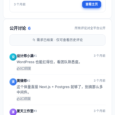
查看主页
3 个月前
公开讨论
6
所有评论对全平台公开
📁 需求已结束 · 仅可查看历史评论
设计师小满
3 个月前
#
1
设
WordPress 也能扛得住，看团队熟悉度。
0
回复
黄律师
3 个月前
#
2
黄
这个体量直接 Next.js + Postgres 就够了，别搞那么多
中间件。
2
回复
夏天工作室
3 个月前
#
3
夏