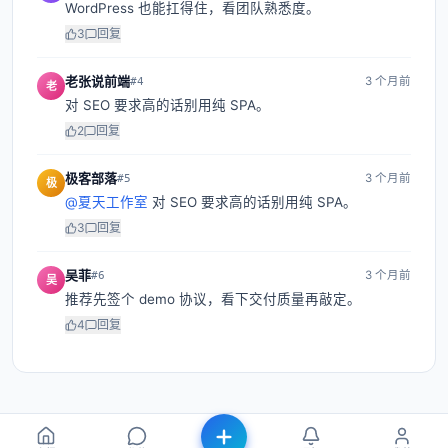
WordPress 也能扛得住，看团队熟悉度。
3
回复
老张说前端
3 个月前
#
4
老
对 SEO 要求高的话别用纯 SPA。
2
回复
极客部落
3 个月前
#
5
极
@
夏天工作室
对 SEO 要求高的话别用纯 SPA。
3
回复
吴菲
3 个月前
#
6
吴
推荐先签个 demo 协议，看下交付质量再敲定。
4
回复