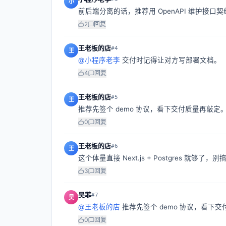
小
前后端分离的话，推荐用 OpenAPI 维护接口契
2
回复
王老板的店
#
4
王
@
小程序老李
交付时记得让对方写部署文档。
4
回复
王老板的店
#
5
王
推荐先签个 demo 协议，看下交付质量再敲定
0
回复
王老板的店
#
6
王
这个体量直接 Next.js + Postgres 就够了
3
回复
吴菲
#
7
吴
@
王老板的店
推荐先签个 demo 协议，看下
0
回复