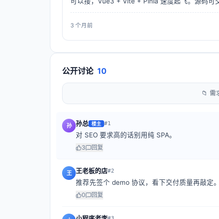
可以接，Vue3 + Vite + Pinia 速度起飞。源
3 个月前
公开讨论
10
📁 
孙总
#
1
楼主
孙
对 SEO 要求高的话别用纯 SPA。
3
回复
王老板的店
#
2
王
推荐先签个 demo 协议，看下交付质量再敲定
0
回复
小程序老李
#
3