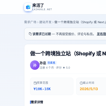
来活了
LAIHUOLE.NET
需求广场
建站开发
📁
该需求已过期
— 不再接受报价、评论与私信。
发布我
做一个跨境独立站（Shopify 或 
孙总
已实名
孙
注册
4
个月 · 评分 ★
5.0
预算范围
截止时间
2026/5/13
¥10K-18K
需求详情