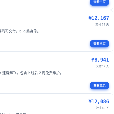
查看主页
¥
12,167
交付
23
天
飞。源码可交付，bug 终身修。
查看主页
¥
8,941
交付
12
天
Pinia 速度起飞。包含上线后 2 周免费维护。
查看主页
¥
12,086
交付
40
天