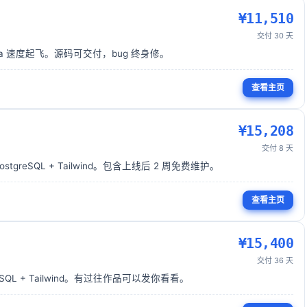
¥
11,510
交付
30
天
Pinia 速度起飞。源码可交付，bug 终身修。
查看主页
¥
15,208
交付
8
天
stgreSQL + Tailwind。包含上线后 2 周免费维护。
查看主页
¥
15,400
交付
36
天
reSQL + Tailwind。有过往作品可以发你看看。