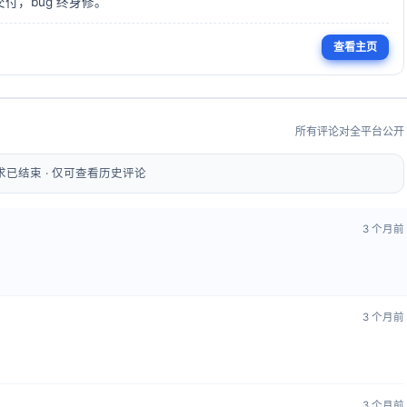
码可交付，bug 终身修。
查看主页
所有评论对全平台公开
需求已结束 · 仅可查看历史评论
3 个月前
3 个月前
。
3 个月前