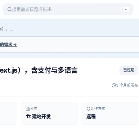
↵
做一个跨境独立站（Shopify 或 Next.js），含支付与多语言
的需求 →
Next.js），含支付与多语言
已过期
3 个月前
发布
分类
合作方式
🏗️ 建站开发
远程